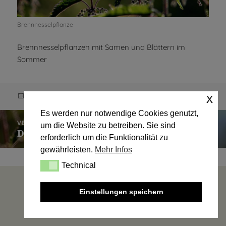
Brennnesselpflanze
Brennnesselpflanzen mit Samen und Blättern im
Sommer
Veröffentlicht
Originalgröße
x
6. September 2017
900 × 600
am
Es werden nur notwendige Cookies genutzt,
Beitragsnavigation
VERÖFFENTLICHT IN
um die Website zu betreiben. Sie sind
Die Brennnessel als Heilpflanze
erforderlich um die Funktionalität zu
gewährleisten.
Mehr Infos
Technical
Technical
Einstellungen speichern