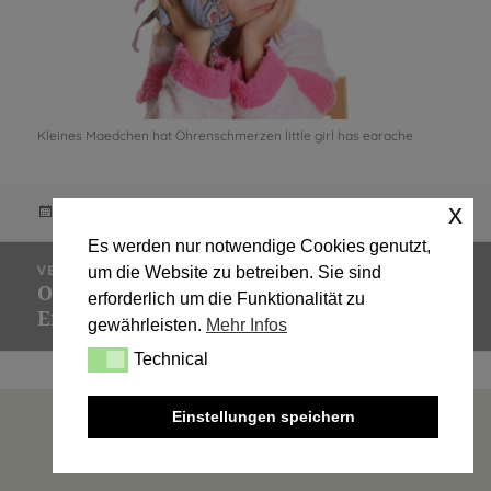
Kleines Maedchen hat Ohrenschmerzen little girl has earache
x
Veröffentlicht
Originalgröße
27. Oktober 2022
999 × 711
am
Es werden nur notwendige Cookies genutzt,
Beitragsnavigation
VERÖFFENTLICHT IN
um die Website zu betreiben. Sie sind
Ohrenschmerzen bei Kindern und
erforderlich um die Funktionalität zu
Erwachsenen
gewährleisten.
Mehr Infos
Technical
Technical
Einstellungen speichern