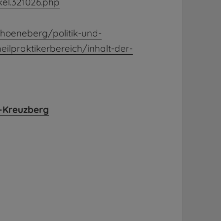
el.321026.php
choeneberg/politik-und-
lpraktikerbereich/inhalt-der-
in-Kreuzberg