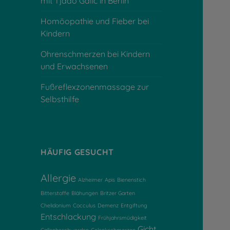
mit Tjado Galic in Berlin
Homöopathie und Fieber bei
Kindern
Ohrenschmerzen bei Kindern
und Erwachsenen
Fußreflexzonenmassage zur
Selbsthilfe
HÄUFIG GESUCHT
Allergie
Alzheimer
Apis
Bienenstich
Bitterstoffe
Blähungen
Britzer Garten
Chelidonium
Cocculus
Demenz
Entgiftung
Entschlackung
Frühjahrsmüdigkeit
Gicht