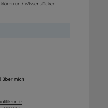
 klären und Wissenslücken
nd
über mic
h
olitik-und-