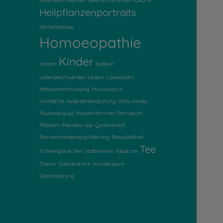
Gallenbeschwerden
Gelenkschmerzen
Heilpflanzenportraits
Herbstzeitlose
Homoeopathie
Kinder
Husten
Kolilken
Leberbeschwerden
Ledum
Löwenzahn
Mittelohrentzündung
Mückenstich
mündliche Heilpraktikerprüfung
Otitis media
Paukenerguss
Paukenröhrchen
Petroleum
Pflanzen
Pseudokrupp
Quarkwickel
Rachenmandelvergrößerung
Reiseübelkeit
Tee
Schneeglöckchen
Sodbrennen
Tabacum
Tinktur
Tubenkatarrh
Wunderlauch
Übersäuerung