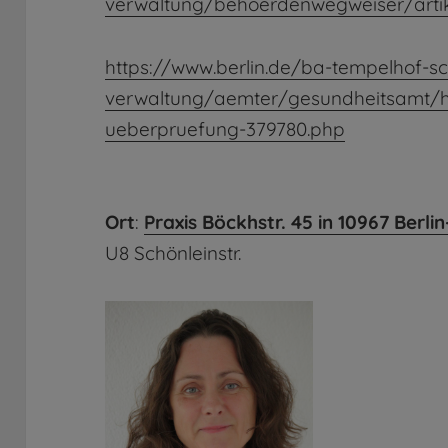
verwaltung/behoerdenwegweiser/artik
https://www.berlin.de/ba-tempelhof-s
verwaltung/aemter/gesundheitsamt/hei
ueberpruefung-379780.php
Ort
:
Praxis Böckhstr. 45 in 10967 Berl
U8 Schönleinstr.